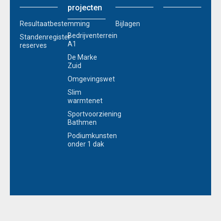
projecten
Resultaatbestemming
Bijlagen
Bedrijventerrein
Standenregister
A1
reserves
De Marke
Zuid
Omgevingswet
Slim
warmtenet
Sportvoorziening
Bathmen
Podiumkunsten
onder 1 dak