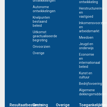
ontwikkelingen
ontwikkeling
Autonome
Herstructurering
ontwikkelingen
en
vastgoed
Knelpunten
bestaand
Inkomensvoorzien
beleid
en
arbeidsmarkt
Uitkomst
geactualiseerde
Meedoen
begroting
Jeugd en
Onvoorzien
onderwijs
Overige
Economie
en
internationaal
beleid
Kunst en
cultuur
Bedrijfsvoering
Algemene
dekkingsmiddelen
Resultaatbestemming
Grote
Overige
Toegankelijkhei