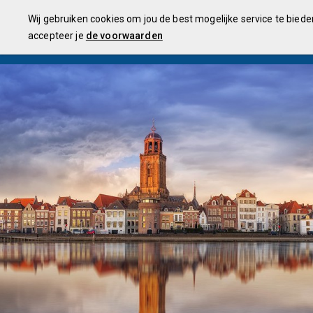
Inleiding
Financiële uitkomsten
Monitor
Programma's
R
Wij gebruiken cookies om jou de best mogelijke service te biede
1e kwartaalrapportage 2024
accepteer je
de voorwaarden