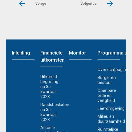
Vorige
Volgende
Inleiding
Financiële
Monitor
Programma's
uitkomsten
Overzichtpagina
Uitkomst
Burger en
begroting
bestuur
na 3e
Openbare
kwartaal
orde en
2023
veiligheid
Raadsbesluiten
Leefomgeving
na 3e
kwartaal
Milieu en
2023
duurzaamheid
Actuele
Ruimtelijke